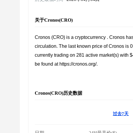
关于Cronos(CRO)
Cronos (CRO) is a cryptocurrency . Cronos has
circulation. The last known price of Cronos is 
currently trading on 281 active market(s) with 
be found at https://cronos.org/.
Cronos(CRO)历史数据
过去7天
日期
24H最高价($)