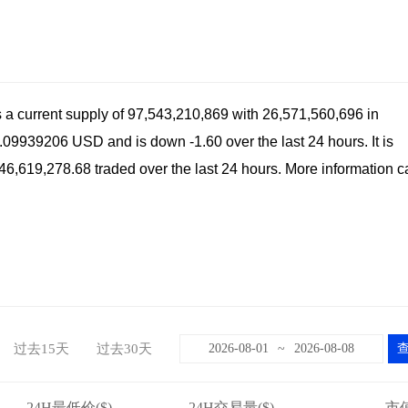
 a current supply of 97,543,210,869 with 26,571,560,696 in
0.09939206 USD and is down -1.60 over the last 24 hours. It is
$46,619,278.68 traded over the last 24 hours. More information 
过去15天
过去30天
~
24H最低价($)
24H交易量($)
市值