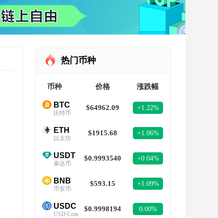
热门币种
币种
价格
涨跌幅
BTC
$64962.09
+1.22%
比特币
ETH
$1915.68
+1.06%
以太坊
USDT
$0.9993540
+0.04%
泰达币
BNB
$593.15
+1.09%
币安币
USDC
$0.9998194
0.00%
USD Coin