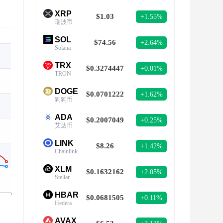
XRP
$1.03
+1.55%
瑞波币
SOL
$74.56
+2.64%
Solana
TRX
$0.3274447
+0.01%
TRON
DOGE
$0.0701222
+1.62%
狗狗币
ADA
$0.2007049
+0.25%
艾达币
LINK
$8.26
+1.42%
Chainlink
XLM
$0.1632162
+2.05%
Stellar
HBAR
$0.0681505
+0.11%
Hedera
AVAX