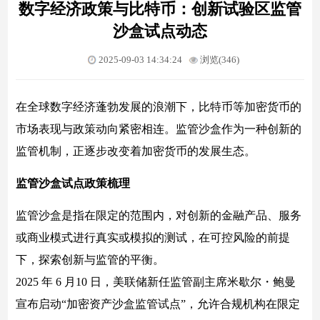
数字经济政策与比特币：创新试验区监管
沙盒试点动态
2025-09-03 14:34:24
浏览(346)
在全球数字经济蓬勃发展的浪潮下，比特币等加密货币的
市场表现与政策动向紧密相连。监管沙盒作为一种创新的
监管机制，正逐步改变着加密货币的发展生态。
监管沙盒试点政策梳理
监管沙盒是指在限定的范围内，对创新的金融产品、服务
或商业模式进行真实或模拟的测试，在可控风险的前提
下，探索创新与监管的平衡。
2025 年 6 月10 日，美联储新任监管副主席米歇尔・鲍曼
宣布启动“加密资产沙盒监管试点”，允许合规机构在限定