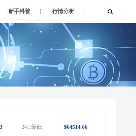
新手科普
行情分析
3
24H最低
$64514.66