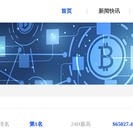
首页
新闻快讯
币种行情
排名
第1名
24H最高
$65027.4